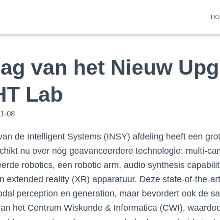
HO
ag van het Nieuw Upg
HT Lab
11-08
n de Intelligent Systems (INSY) afdeling heeft een grot
chikt nu over nóg geavanceerdere technologie: multi-ca
rde robotics, een robotic arm, audio synthesis capabili
 extended reality (XR) apparatuur. Deze state-of-the-art f
modal perception en generation, maar bevordert ook de 
 van het Centrum Wiskunde & Informatica (CWI), waardo