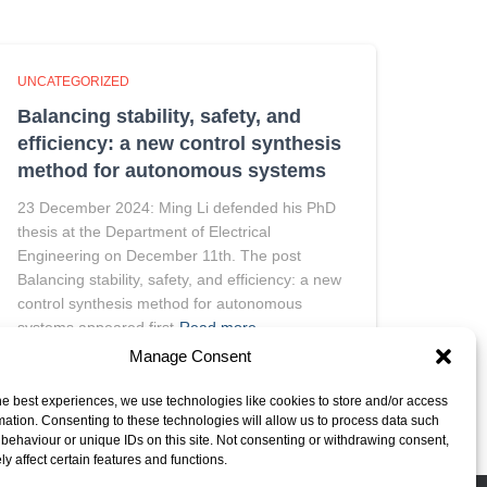
UNCATEGORIZED
Balancing stability, safety, and
efficiency: a new control synthesis
method for autonomous systems
23 December 2024: Ming Li defended his PhD
thesis at the Department of Electrical
Engineering on December 11th. The post
Balancing stability, safety, and efficiency: a new
control synthesis method for autonomous
systems appeared first
Read more…
Manage Consent
he best experiences, we use technologies like cookies to store and/or access
mation. Consenting to these technologies will allow us to process data such
behaviour or unique IDs on this site. Not consenting or withdrawing consent,
y affect certain features and functions.