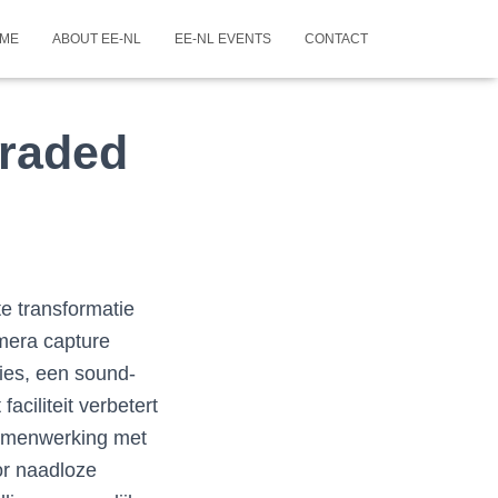
ME
ABOUT EE-NL
EE-NL EVENTS
CONTACT
raded
e transformatie
mera capture
ties, een sound-
aciliteit verbetert
samenwerking met
or naadloze