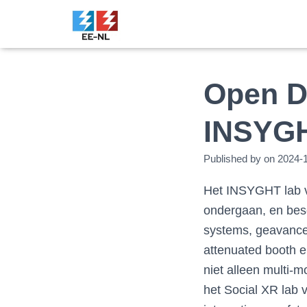
Open D
INSYG
Published by
on
2024-
Het INSYGHT lab va
ondergaan, en bes
systems, geavancee
attenuated booth en
niet alleen multi-
het Social XR lab