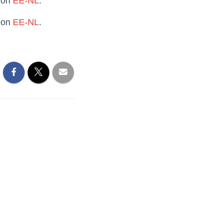
t on
EE-NL
.
t on
EE-NL
.