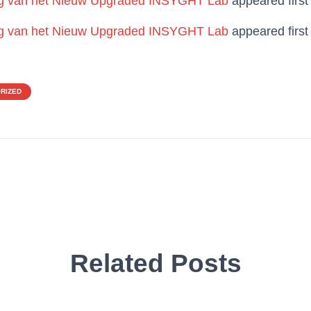
 van het Nieuw Upgraded INSYGHT Lab
appeared firs
 van het Nieuw Upgraded INSYGHT Lab
appeared firs
RIZED
Related Posts