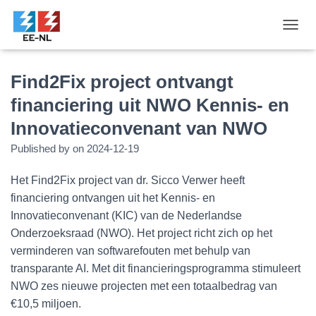
T
O
G
G
Find2Fix project ontvangt
L
financiering uit NWO Kennis- en
E
N
Innovatieconvenant van NWO
A
V
Published by
on
2024-12-19
I
G
Het Find2Fix project van dr. Sicco Verwer heeft
A
T
financiering ontvangen uit het Kennis- en
I
Innovatieconvenant (KIC) van de Nederlandse
O
Onderzoeksraad (NWO). Het project richt zich op het
N
verminderen van softwarefouten met behulp van
transparante AI. Met dit financieringsprogramma stimuleert
NWO zes nieuwe projecten met een totaalbedrag van
€10,5 miljoen.