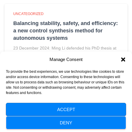
UNCATEGORIZED
Balancing stability, safety, and efficiency:
a new control synthesis method for
autonomous systems
23 December 2024: Ming Li defended his PhD thesis at
the Department of Electrical Engineering on December
Manage Consent
11th. The post Balancing stability, safety, and efficiency:
a new control synthesis method for autonomous
To provide the best experiences, we use technologies like cookies to store
systems appeared first
Read more…
and/or access device information. Consenting to these technologies will
allow us to process data such as browsing behaviour or unique IDs on this
site. Not consenting or withdrawing consent, may adversely affect certain
features and functions.
ACCEPT
HOME
ABOUT EE-NL
EE-NL EVENTS
CONTACT
DENY
Hestia | Developed by
ThemeIsle